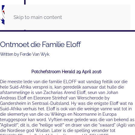
Skip to main content
Ontmoet die Familie Eloff
Written by Ferdie Van Wyk.
Potchefstroom Herald 29 April 2016
Die meeste lede van die familie ELOFF wat vandag feitlik oor die
hele Suid-Afrika versprei is, kan geredelik aanvaar dat hulle die
afstammelinge is van Zacharias Arend Eloff, seun van Johan
Andreas Eloff en Eleonore Strinhof van Werscherode by
Gandersheim in Sentraal-Duitsland. Hy was die enigste Eloff wat na
Suid-Afrika verhuis het. Eloff is ook van die weinige vanne wat tot in
die skemertye van die ou Wikings en Noormanne in Europa
teruggespoor kan word. Vyftien eeue gelede was die van bekend as
"Agilwolf", dit is, die "heilige wolf" en draer van die "swaard" (Agil) van
die Nordiese god Wodan. Later is die spelling verander tot