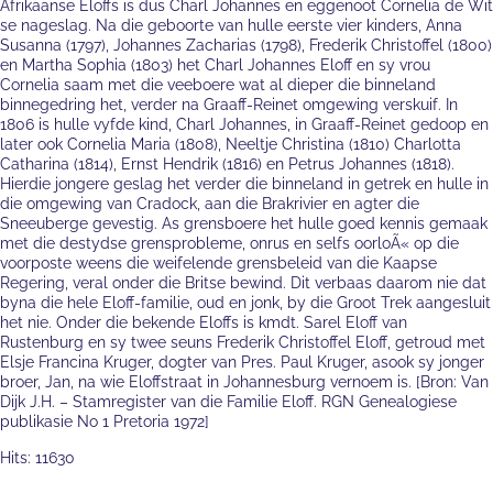
Afrikaanse Eloffs is dus Charl Johannes en eggenoot Cornelia de Wit
se nageslag. Na die geboorte van hulle eerste vier kinders, Anna
Susanna (1797), Johannes Zacharias (1798), Frederik Christoffel (1800)
en Martha Sophia (1803) het Charl Johannes Eloff en sy vrou
Cornelia saam met die veeboere wat al dieper die binneland
binnegedring het, verder na Graaff-Reinet omgewing verskuif. In
1806 is hulle vyfde kind, Charl Johannes, in Graaff-Reinet gedoop en
later ook Cornelia Maria (1808), Neeltje Christina (1810) Charlotta
Catharina (1814), Ernst Hendrik (1816) en Petrus Johannes (1818).
Hierdie jongere geslag het verder die binneland in getrek en hulle in
die omgewing van Cradock, aan die Brakrivier en agter die
Sneeuberge gevestig. As grensboere het hulle goed kennis gemaak
met die destydse grensprobleme, onrus en selfs oorloÃ« op die
voorposte weens die weifelende grensbeleid van die Kaapse
Regering, veral onder die Britse bewind. Dit verbaas daarom nie dat
byna die hele Eloff-familie, oud en jonk, by die Groot Trek aangesluit
het nie. Onder die bekende Eloffs is kmdt. Sarel Eloff van
Rustenburg en sy twee seuns Frederik Christoffel Eloff, getroud met
Elsje Francina Kruger, dogter van Pres. Paul Kruger, asook sy jonger
broer, Jan, na wie Eloffstraat in Johannesburg vernoem is. [Bron: Van
Dijk J.H. – Stamregister van die Familie Eloff. RGN Genealogiese
publikasie No 1 Pretoria 1972]
Hits: 11630