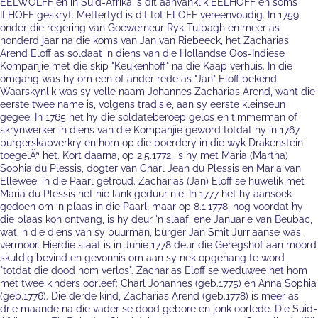
EELWOLFF en in Suid-Afrika is dit aanvanklik EELHOFF en soms
ILHOFF geskryf. Mettertyd is dit tot ELOFF vereenvoudig. In 1759
onder die regering van Goewerneur Ryk Tulbagh en meer as
honderd jaar na die koms van Jan van Riebeeck, het Zacharias
Arend Eloff as soldaat in diens van die Hollandse Oos-Indiese
Kompanjie met die skip "Keukenhoff" na die Kaap verhuis. In die
omgang was hy om een of ander rede as "Jan" Eloff bekend.
Waarskynlik was sy volle naam Johannes Zacharias Arend, want die
eerste twee name is, volgens tradisie, aan sy eerste kleinseun
gegee. In 1765 het hy die soldateberoep gelos en timmerman of
skrynwerker in diens van die Kompanjie geword totdat hy in 1767
burgerskapverkry en hom op die boerdery in die wyk Drakenstein
toegelÃª het. Kort daarna, op 2.5.1772, is hy met Maria (Martha)
Sophia du Plessis, dogter van Charl Jean du Plessis en Maria van
Ellewee, in die Paarl getroud. Zacharias (Jan) Eloff se huwelik met
Maria du Plessis het nie lank geduur nie. In 1777 het hy aansoek
gedoen om ‘n plaas in die Paarl, maar op 8.1.1778, nog voordat hy
die plaas kon ontvang, is hy deur 'n slaaf, ene Januarie van Beubac,
wat in die diens van sy buurman, burger Jan Smit Jurriaanse was,
vermoor. Hierdie slaaf is in Junie 1778 deur die Geregshof aan moord
skuldig bevind en gevonnis om aan sy nek opgehang te word
"totdat die dood hom verlos". Zacharias Eloff se weduwee het hom
met twee kinders oorleef: Charl Johannes (geb.1775) en Anna Sophia
(geb.1776). Die derde kind, Zacharias Arend (geb.1778) is meer as
drie maande na die vader se dood gebore en jonk oorlede. Die Suid-