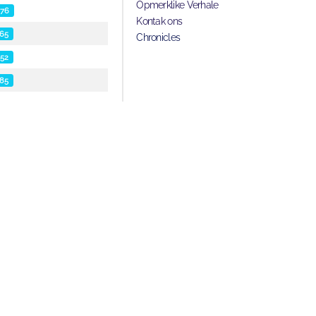
Opmerklike Verhale
76
Kontak ons
65
Chronicles
52
85