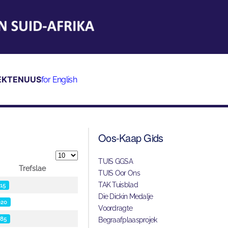
EKTE
NUUS
for English
Oos-Kaap Gids
Vertoon #
TUIS GGSA
Trefslae
TUIS Oor Ons
TAK Tuisblad
15
Die Dickin Medalje
020
Voordragte
85
Begraafplaasprojek