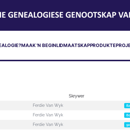
EALOGIE?
MAAK 'N BEGIN
LIDMAATSKAP
PRODUKTE
PROJ
Skrywer
Ferdie Van Wyk
82
Ferdie Van Wyk
8
Ferdie Van Wyk
90