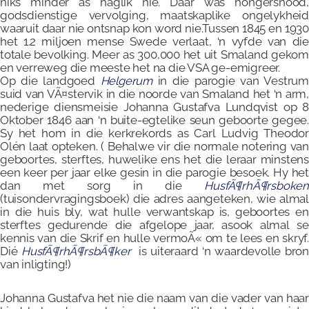
niks minder as haglik nie. Daar was hongersnood,
godsdienstige vervolging, maatskaplike ongelykheid
waaruit daar nie ontsnap kon word nie.Tussen 1845 en 1930
het 1.2 miljoen mense Swede verlaat, ‘n vyfde van die
totale bevolking. Meer as 300,000 het uit Smaland gekom
en verreweg die meeste het na die VSA ge-emigreer.
Op die landgoed
Helgerum
in die parogie van Vestrum
suid van VÃ¤stervik in die noorde van Smaland het ‘n arm,
nederige diensmeisie Johanna Gustafva Lundqvist op 8
Oktober 1846 aan ‘n buite-egtelike seun geboorte gegee.
Sy het hom in die kerkrekords as Carl Ludvig Theodor
Olén laat opteken. ( Behalwe vir die normale notering van
geboortes, sterftes, huwelike ens het die leraar minstens
een keer per jaar elke gesin in die parogie besoek. Hy het
dan met sorg in die
HusfÃ¶rhÃ¶rsboken
(tuisondervragingsboek) die adres aangeteken, wie almal
in die huis bly, wat hulle verwantskap is, geboortes en
sterftes gedurende die afgelope jaar, asook almal se
kennis van die Skrif en hulle vermoÃ« om te lees en skryf.
Dié
HusfÃ¶rhÃ¶rsbÃ¶ker
is uiteraard ‘n waardevolle bro
van inligting!)
Johanna Gustafva het nie die naam van die vader van haar