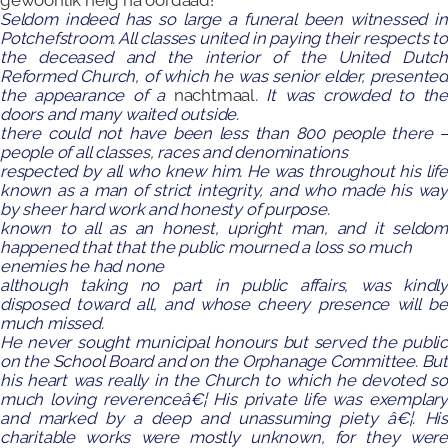
gewoonlik neig na oordaad!
Seldom indeed has so large a funeral been witnessed in
Potchefstroom. All classes united in paying their respects to
the deceased and the interior of the United Dutch
Reformed Church, of which he was senior elder, presented
the appearance of a
nachtmaal
. It was crowded to the
doors and many waited outside.
there could not have been less than 800 people there –
people of all classes, races and denominations
respected by all who knew him. He was throughout his life
known as a man of strict integrity, and who made his way
by sheer hard work and honesty of purpose.
known to all as an honest, upright man, and it seldom
happened that that the public mourned a loss so much
enemies he had none
although taking no part in public affairs, was kindly
disposed toward all, and whose cheery presence will be
much missed.
He never sought municipal honours but served the public
on the School Board and on the Orphanage Committee.
Bu
his heart was really in the Church to which he devoted so
much loving reverenceâ€¦
His private life was exemplary
and marked by a deep and unassuming piety â€¦. His
charitable works were mostly unknown, for they were