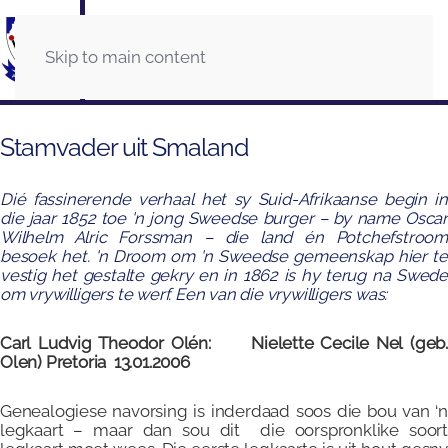
Skip to main content
Stamvader uit Smaland
Dié fassinerende verhaal het sy Suid-Afrikaanse begin in
die jaar 1852 toe 'n jong Sweedse burger – by name Oscar
Wilhelm Alric Forssman – die land én Potchefstroom
besoek het.
'n Droom om 'n Sweedse gemeenskap hier te
vestig het gestalte gekry en in 1862 is hy terug na Swede
om vrywilligers te werf. Een van die vrywilligers was:
Carl Ludvig Theodor Olén:
Nielette Cecile Nel (geb.
Olen)
Pretoria 13.01.2006
Genealogiese navorsing is inderdaad soos die bou van ‘n
legkaart – maar dan sou dit die oorspronklike soort