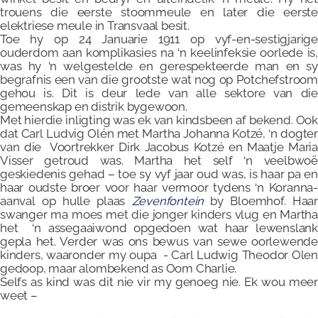
trouens die eerste stoommeule en later die eerste
elektriese meule in Transvaal besit.
Toe hy op 24 Januarie 1911 op vyf-en-sestigjarige
ouderdom aan komplikasies na ‘n keelinfeksie oorlede is,
was hy ‘n welgestelde en gerespekteerde man en sy
begrafnis een van die grootste wat nog op Potchefstroom
gehou is. Dit is deur lede van alle sektore van die
gemeenskap en distrik bygewoon.
Met hierdie inligting was ek van kindsbeen af bekend. Ook
dat Carl Ludvig Olén met Martha Johanna Kotzé, ‘n dogter
van die Voortrekker Dirk Jacobus Kotzé en Maatje Maria
Visser getroud was. Martha het self ‘n veelbwoë
geskiedenis gehad – toe sy vyf jaar oud was, is haar pa en
haar oudste broer voor haar vermoor tydens ‘n Koranna-
aanval op hulle plaas
Zevenfontein
by Bloemhof. Haar
swanger ma moes met die jonger kinders vlug en Martha
het ‘n assegaaiwond opgedoen wat haar lewenslank
gepla het. Verder was ons bewus van sewe oorlewende
kinders, waaronder my oupa - Carl Ludwig Theodor Olen
gedoop, maar alombekend as Oom Charlie.
Selfs as kind was dit nie vir my genoeg nie. Ek wou meer
weet –