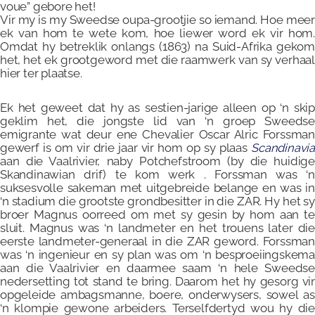
voue” gebore het!
Vir my is my Sweedse oupa-grootjie so iemand. Hoe meer
ek van hom te wete kom, hoe liewer word ek vir hom.
Omdat hy betreklik onlangs (1863) na Suid-Afrika gekom
het, het ek grootgeword met die raamwerk van sy verhaal
hier ter plaatse.
Ek het geweet dat hy as sestien-jarige alleen op ‘n skip
geklim het, die jongste lid van ‘n groep Sweedse
emigrante wat deur ene Chevalier Oscar Alric Forssman
gewerf is om vir drie jaar vir hom op sy plaas
Scandinavia
aan die Vaalrivier, naby Potchefstroom (by die huidige
Skandinawian drif) te kom werk . Forssman was ‘n
suksesvolle sakeman met uitgebreide belange en was in
‘n stadium die grootste grondbesitter in die ZAR. Hy het sy
broer Magnus oorreed om met sy gesin by hom aan te
sluit. Magnus was ‘n landmeter en het trouens later die
eerste landmeter-generaal in die ZAR geword. Forssman
was ‘n ingenieur en sy plan was om ‘n besproeiingskema
aan die Vaalrivier en daarmee saam ‘n hele Sweedse
nedersetting tot stand te bring. Daarom het hy gesorg vir
opgeleide ambagsmanne, boere, onderwysers, sowel as
‘n klompie gewone arbeiders. Terselfdertyd wou hy die