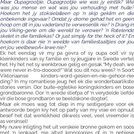
Maar Oupagrootjie, Oupagrootjie wie was jy eintlik? Wie
was jou mense en wat was jou verhouding met hulle?
Hoekom het jy stoksielalleen op ‘n skip geklim en die
onbekende ingevaar? Omdat jy drome gehad het en geen
hoop om dit in jou vaderland te verwesenlik nie? ’n Drang in
jou Viking-gene om die wereld te verower?
‘n Ratelende
skelet in die familiekas? Or just simply for the heck of it?
En
hoekom is daar nie ‘n weelde van familiestaaltjies oor jou
en jou veelbewoÃ« lewe nie?
Ek het eendag vir my pa gevra of sy oupa ooit vir sy
kleinkinders van sy familie en sy jeugjare in Swede vertel
het. Hy het net sy wenkbroue gelig en gesak “My deah, we
were never in-tro-dooced!” Wat sou dit nou wees? ‘n Soort
Viktoriaanse kinders-word-gesien-en-nie-gehoor-nie
ding? In my romantiese jeug het ek die wonderbaarlikste
stories versin. Oor buite-egtelike koningskinders en bose
grondbaronne. Oor ‘n wrede stiefpa of ‘n verydelde liefde
vir die bose grondbaron se beeldskone dogter¦.
Maar ek moes wag tot diep in my sestigerjare voor ek
antwoorde begin kry het op party van my vrae en opnuut
besef het dat werklikheid dikwels veel, veel vreemder is
as versinsel!
My nuwe inligting het uit verskeie bronne gekom en soos
met ‘n legkaart, nie altyd kronologies of in ‘n netjiese