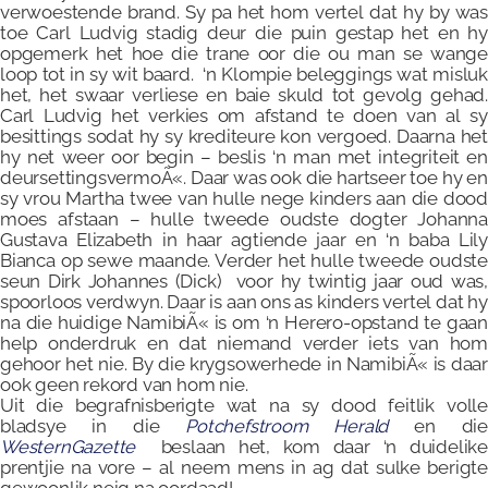
verwoestende brand. Sy pa het hom vertel dat hy by was
toe Carl Ludvig stadig deur die puin gestap het en hy
opgemerk het hoe die trane oor die ou man se wange
loop tot in sy wit baard. ‘n Klompie beleggings wat misluk
het, het swaar verliese en baie skuld tot gevolg gehad.
Carl Ludvig het verkies om afstand te doen van al sy
besittings sodat hy sy krediteure kon vergoed. Daarna het
hy net weer oor begin – beslis ‘n man met integriteit en
deursettingsvermoÃ«. Daar was ook die hartseer toe hy en
sy vrou Martha twee van hulle nege kinders aan die dood
moes afstaan – hulle tweede oudste dogter Johanna
Gustava Elizabeth in haar agtiende jaar en ‘n baba Lily
Bianca op sewe maande. Verder het hulle tweede oudste
seun Dirk Johannes (Dick) voor hy twintig jaar oud was,
spoorloos verdwyn. Daar is aan ons as kinders vertel dat hy
na die huidige NamibiÃ« is om ‘n Herero-opstand te gaan
help onderdruk en dat niemand verder iets van hom
gehoor het nie. By die krygsowerhede in NamibiÃ« is daar
ook geen rekord van hom nie.
Uit die begrafnisberigte wat na sy dood feitlik volle
bladsye in die
Potchefstroom Herald
en die
Western
Gazette
beslaan het, kom daar ‘n duidelik
prentjie na vore – al neem mens in ag dat sulke berigte