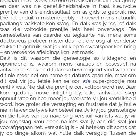
legkaart moet wees. Die eerste legkaarte is uit hout gesny
en daar was nie gerieflikheidshalwe ‘n fraai, kleurvolle
prentjie van die eindresultaat om as gids te gebruik nie.
Dié het enduit ‘n misterie gebly - hoewel mens natuurlik
padlangs raaiskote kon waag. En dalk was jy reg, of dalk
was die voltooide prentjie iets heel onverwags. Die
samestellers van daardie ou legkaarte het mens soms
doelbewus probeer mislei deur op-die-oog-af eenderse
stukke te gebruik, wat jou lelik op ‘n dwaalspoor kon bring
– en verkeerde afleidings kon laat maak.
Dalk is dit waarom die genealogie so uitdagend en
opwindend is, waarom mens fanaties en obsessief na
antwoorde soek en dit dan so bevredigend vind wanneer
dit nie meer net om name en datums gaan nie, maar om
dit wat vir jou ietsie kan se oor
wie
oupa-grootjie nou
eintlik was. Nie dat die prentjie ooit voltooi word nie. Daar
kom gedurig nuwe inligting by, elke antwoord skep
opnuut vrae en hoe meer jou voorsate vir jou werklikheid
word, hoe groter die versugting en frustrasie dat jy hulle
nie in lewende lywe kan beleef nie. Jy kry jou gunstelinge
en die fokus van jou navorsing verskuif van iets wat jy vir
jou nageslag wou doen na iets wat jy aan dié wat jou
voorafgegaan het, verskuldig is – al beteken dit soms dat
jy op dinge afkom wat hulle dalk versigtig “tussen die