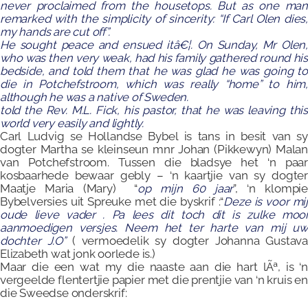
never proclaimed from the housetops. But as one man
remarked with the simplicity of sincerity: “If Carl Olen dies,
my hands are cut off”.
He sought peace and ensued itâ€¦.
On Sunday, Mr Olen
who was then very weak, had his family gathered round his
bedside, and told them that he was glad he was going to
die in Potchefstroom, which was really “home” to him,
although he was a native of Sweden.
told the Rev. M.L. Fick, his pastor, that he was leaving this
world very easily and lightly.
Carl Ludvig se Hollandse Bybel is tans in besit van sy
dogter Martha se kleinseun mnr Johan (Pikkewyn) Malan
van Potchefstroom. Tussen die bladsye het ‘n paar
kosbaarhede bewaar gebly – ‘n kaartjie van sy dogter
Maatje Maria (Mary) “
op mijn 60 jaar
”, ‘n klompie
Bybelversies uit Spreuke met die byskrif :“
Deze is voor mij
oude lieve vader . Pa lees dit toch dit is zulke mooi
aanmoedigen versjes. Neem het ter harte van mij uw
dochter J.O”
( vermoedelik sy dogter Johanna Gustav
Elizabeth wat jonk oorlede is.)
Maar die een wat my die naaste aan die hart lÃª, is ‘n
vergeelde flentertjie papier met die prentjie van ‘n kruis en
die Sweedse onderskrif: