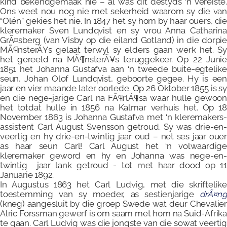
kind bekendgemaak nie – al was dit destyds ‘n vereiste.
Ons weet nou nog nie met sekerheid waarom sy die van
“Olén” gekies het nie. In 1847 het sy hom by haar ouers, die
kleremaker Sven Lundqvist en sy vrou Anna Catharina
GrÃ¤sberg (van Visby op die eiland Gotland) in die dorpie
MÃ¶nsterÃ¥s gelaat terwyl sy elders gaan werk het. Sy
het gereeld na MÃ¶nsterÃ¥s teruggekeer. Op 22 Junie
1851 het Johanna Gustafva aan ‘n tweede buite-egtelike
seun, Johan Olof Lundqvist, geboorte gegee. Hy is een
jaar en vier maande later oorlede. Op 26 Oktober 1855 is sy
en die nege-jarige Carl na FÃ¶rlÃ¶sa waar hulle gewoon
het totdat hulle in 1856 na Kalmar verhuis het. Op 18
November 1863 is Johanna Gustafva met ‘n kleremakers-
assistent Carl August Svensson getroud. Sy was drie-en-
veertig en hy drie-en-twintig jaar oud – net ses jaar ouer
as haar seun Carl! Carl August het ‘n volwaardige
kleremaker geword en hy en Johanna was nege-en-
twintig jaar lank getroud - tot met haar dood op 11
Januarie 1892.
In Augustus 1863 het Carl Ludvig, met die skriftelike
toestemming van sy moeder, as sestienjarige
drÃ¤ng
(kneg) aangesluit by die groep Swede wat deur Chevalier
Alric Forssman gewerf is om saam met hom na Suid-Afrika
te gaan. Carl Ludvig was die jongste van die sowat veertig