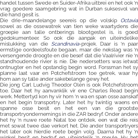
handel tussen Swede en Suider-Afrika uitbrei en het ook ‘n
vrag goedere saamgebring wat in Durban suksesvol van
die hand gesit is.
Die drie-maandelange seereis op die volskip
Octavia
sowel as die ossewatrek van tien weke waartydens die
groepie aan talle ontberings blootgestel is, is goed
gedokumenteer. So ook die aanpak en uiteindelike
mislukking van die
Scandinavia
-projek. Daar is ‘n paa
ermstige oordeelsfoute begaan, maar die nekslag was ‘n
versengende droogte en die besef dat die Vaalrivier nie ‘n
standhoudende rivier is nie. Die nedersetters was ietwat
ontnugter en het opstandig begin word. Forssman het sy
planne laat vaar en Potchefstroom toe getrek, waar hy
hom aan sy talle ander sakebelange gewy het.
Die jong Carl Ludvig Theodor Olén is ook Potchefstroom
toe. Daar het hy aanvanklik vir ene Charles Read begin
werk. Mettertyd kon hy vir hom ‘n wa en span osse aanskaf
en het begin transportry. Later het hy twintig waens en
spanne osse besit en het een van die grootste
transportryondernemings in die ZAR bedryf. Onder andere
het hy ‘n nuwe roete Natal toe ontdek, een wat die reis
met sowat twee dae verkort het. Die ander transportryers
het later ook hierdie roete begin volg. Daarna het hy ‘n
winkel besit en bedryf en uiteindelik ‘n meule. Hy het