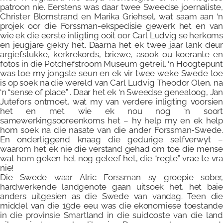
patroon nie. Eerstens was daar twee Sweedse joernaliste,
Christer Blomstrand en Marika Griehsel, wat saam aan ‘n
projek oor die Forssman-ekspedisie gewerk het en van
wie ek die eerste inligting ooit oor Carl Ludvig se herkoms
en jeugjare gekry het. Daarna het ek twee jaar lank deur
argiefstukke, kerkrekords, briewe, asook ou koerante en
fotos in die Potchefstroom Museum getreil. ‘n Hoogtepunt
was toe my jongste seun en ek vir twee weke Swede toe
is op soek na die wereld van Carl Ludvig Theodor Olen, na
‘n “sense of place” . Daar het ek ‘n Sweedse genealoog, Jan
Jutefors ontmoet, wat my van verdere inligting voorsien
het en met wie ek nou nog ‘n soort
samewerkingsooreenkoms het – hy help my en ek help
hom soek na die nasate van die ander Forssman-Swede.
En onderliggend knaag die gedurige selfverwyt –
waarom het ek nie die verstand gehad om toe die mense
wat hom geken het nog geleef het, die “regte” vrae te vra
nie!
Die Swede waar Alric Forssman sy groepie sober,
hardwerkende landgenote gaan uitsoek het, het baie
anders uitgesien as die Swede van vandag. Teen die
middel van die 19de eeu was die ekonomiese toestande
in die provinsie Smartland in die suidooste van die land