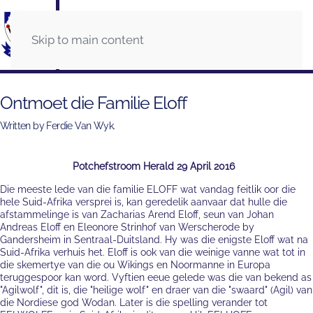
Skip to main content
Ontmoet die Familie Eloff
Written by Ferdie Van Wyk.
Potchefstroom Herald 29 April 2016
Die meeste lede van die familie ELOFF wat vandag feitlik oor die
hele Suid-Afrika versprei is, kan geredelik aanvaar dat hulle die
afstammelinge is van Zacharias Arend Eloff, seun van Johan
Andreas Eloff en Eleonore Strinhof van Werscherode by
Gandersheim in Sentraal-Duitsland. Hy was die enigste Eloff wat na
Suid-Afrika verhuis het. Eloff is ook van die weinige vanne wat tot in
die skemertye van die ou Wikings en Noormanne in Europa
teruggespoor kan word. Vyftien eeue gelede was die van bekend as
"Agilwolf", dit is, die "heilige wolf" en draer van die "swaard" (Agil) van
die Nordiese god Wodan. Later is die spelling verander tot