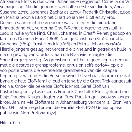
Afrikaanse Eloffs is dus Charl Johannes en eggenoot Cornelia de Wit
se nageslag. Na die geboorte van hulle eerste vier kinders, Anna
Susanna (1797), Johannes Zacharias (1798), Frederik Christoffel (1800)
en Martha Sophia (1803) het Charl Johannes Eloff en sy vrou
Cornelia saam met die veeboere wat al dieper die binneland
binnegedring het, verder na Graaff-Reinet omgewing verskuif. In
1806 is hulle vyfde kind, Charl Johannes, in Graaff-Reinet gedoop en
later ook Cornelia Maria (1808), Neeltje Christina (1810) Charlotta
Catharina (1814), Ernst Hendrik (1816) en Petrus Johannes (1818).
Hierdie jongere geslag het verder die binneland in getrek en hulle in
die omgewing van Cradock, aan die Brakrivier en agter die
Sneeuberge gevestig. As grensboere het hulle goed kennis gemaak
met die destydse grensprobleme, onrus en selfs oorloÃ« op die
voorposte weens die weifelende grensbeleid van die Kaapse
Regering, veral onder die Britse bewind. Dit verbaas daarom nie dat
byna die hele Eloff-familie, oud en jonk, by die Groot Trek aangesluit
het nie. Onder die bekende Eloffs is kmdt. Sarel Eloff van
Rustenburg en sy twee seuns Frederik Christoffel Eloff, getroud met
Elsje Francina Kruger, dogter van Pres. Paul Kruger, asook sy jonger
broer, Jan, na wie Eloffstraat in Johannesburg vernoem is. [Bron: Van
Dijk J.H. – Stamregister van die Familie Eloff. RGN Genealogiese
publikasie No 1 Pretoria 1972]
Hits: 11620