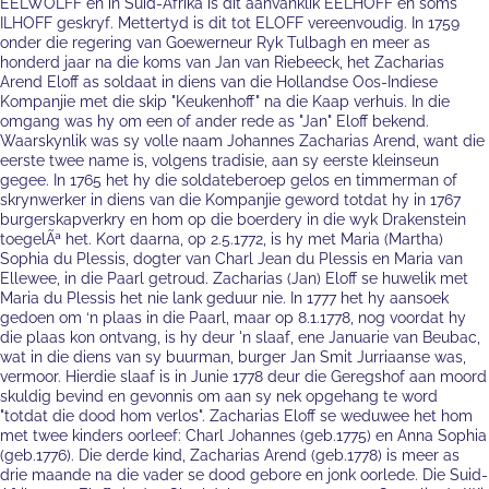
EELWOLFF en in Suid-Afrika is dit aanvanklik EELHOFF en soms
ILHOFF geskryf. Mettertyd is dit tot ELOFF vereenvoudig. In 1759
onder die regering van Goewerneur Ryk Tulbagh en meer as
honderd jaar na die koms van Jan van Riebeeck, het Zacharias
Arend Eloff as soldaat in diens van die Hollandse Oos-Indiese
Kompanjie met die skip "Keukenhoff" na die Kaap verhuis. In die
omgang was hy om een of ander rede as "Jan" Eloff bekend.
Waarskynlik was sy volle naam Johannes Zacharias Arend, want die
eerste twee name is, volgens tradisie, aan sy eerste kleinseun
gegee. In 1765 het hy die soldateberoep gelos en timmerman of
skrynwerker in diens van die Kompanjie geword totdat hy in 1767
burgerskapverkry en hom op die boerdery in die wyk Drakenstein
toegelÃª het. Kort daarna, op 2.5.1772, is hy met Maria (Martha)
Sophia du Plessis, dogter van Charl Jean du Plessis en Maria van
Ellewee, in die Paarl getroud. Zacharias (Jan) Eloff se huwelik met
Maria du Plessis het nie lank geduur nie. In 1777 het hy aansoek
gedoen om ‘n plaas in die Paarl, maar op 8.1.1778, nog voordat hy
die plaas kon ontvang, is hy deur 'n slaaf, ene Januarie van Beubac,
wat in die diens van sy buurman, burger Jan Smit Jurriaanse was,
vermoor. Hierdie slaaf is in Junie 1778 deur die Geregshof aan moord
skuldig bevind en gevonnis om aan sy nek opgehang te word
"totdat die dood hom verlos". Zacharias Eloff se weduwee het hom
met twee kinders oorleef: Charl Johannes (geb.1775) en Anna Sophia
(geb.1776). Die derde kind, Zacharias Arend (geb.1778) is meer as
drie maande na die vader se dood gebore en jonk oorlede. Die Suid-